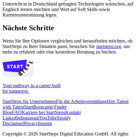
Unterricht in in Deutschland gefragten Technologien wünschen, auf
Englisch lernen möchten und Wert auf Soft Skills sowie
Karriereunterstützung legen.
Nächste Schritte
Wenn Sie Ihre Optionen vergleichen und herausfinden möchten, ob
StartSteps zu Ihrer Situation passt, besuchen Sie
startsteps.org
, um
mehr zu erfahren oder eine kostenlose Beratung zu buchen.
Your pathway to a career built
for tomorrow.
StartSteps für Unternehmen
Für die Arbeitsvermittlung
Hire Talent
with TalentStart
Bootcamp Finder
Blog
FAQ
Karriere bei StartSteps
Kontakt
LinkedIn
Instagram
YouTube
Spotify
Disclaimer
Privacy
Imprint
Copyright ©
2026
StartSteps Digital Education GmbH. All rights