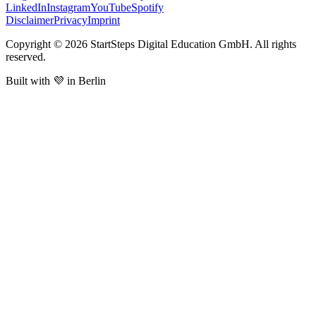
LinkedIn
Instagram
YouTube
Spotify
Disclaimer
Privacy
Imprint
Copyright ©
2026
StartSteps Digital Education GmbH. All rights
reserved.
Built with 💜 in Berlin