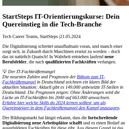
StartSteps IT-Orientierungskurse: Dein
Quereinstieg in die Tech-Branche
Tech Career Teams, StartSteps
|
21.05.2024
Die Digitalisierung schreitet unaufhaltsam voran, und manch einer
sorgt sich, in Zukunft durch Maschinen ersetzt zu werden – doch
das ist natürlich Quatsch! In Wahrheit entstehen laufend
neue
Berufsfelder
, die nach
qualifizierten Fachkräften
verlangen.
💡
Der IT-Fachkräftemangel
Die neuesten Zahlen und Prognosen der
Bitkom zum IT-
Fachkräftemangel
in Deutschland zeichnen ein klares Bild der
aktuellen Situation: Aktuell gibt es 149.000 unbesetzte IT-Stellen in
Deutschland. Die Prognosen zeigen: Ohne Änderungen wird die
Lücke an IT-Fachkräften bis 2040 auf 663.000 anwachsen.
Erfahre hier welche Skills du 2024 lernen solltest, um als
Quereinsteiger:in dem Fachkräftemangel den Kampf anzusagen
.
Der Bildungsmarkt hat längst erkannt, dass die
fortschreitende
Digitalisierung neue Arbeitsplätze schafft
und es einen Bedarf an
ausgebildeten Fachkräften für diese gibt. Aus diesem Grund ist das