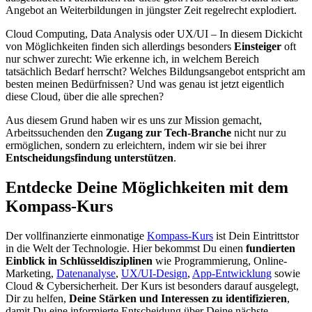
Angebot an Weiterbildungen in jüngster Zeit regelrecht explodiert.
Cloud Computing, Data Analysis oder UX/UI – In diesem Dickicht
von Möglichkeiten finden sich allerdings besonders
Einsteiger
oft
nur schwer zurecht: Wie erkenne ich, in welchem Bereich
tatsächlich Bedarf herrscht? Welches Bildungsangebot entspricht am
besten meinen Bedürfnissen? Und was genau ist jetzt eigentlich
diese Cloud, über die alle sprechen?
Aus diesem Grund haben wir es uns zur Mission gemacht,
Arbeitssuchenden den
Zugang zur Tech-Branche
nicht nur zu
ermöglichen, sondern zu erleichtern, indem wir sie bei ihrer
Entscheidungsfindung
unterstützen
.
Entdecke Deine Möglichkeiten mit dem
Kompass-Kurs
Der vollfinanzierte einmonatige
Kompa
ss-Kurs
ist Dein Eintrittstor
in die Welt der Technologie. Hier bekommst Du einen
fundierten
Einblick
in Schlüsseldisziplinen
wie Programmierung, Online-
Marketing,
Datenanalyse
,
UX/UI-Design
,
App-Entwicklung
sowie
Cloud & Cybersicherheit. Der Kurs ist besonders darauf ausgelegt,
Dir zu helfen,
Deine Stärken und Interessen zu identifizieren
,
damit Du eine informierte Entscheidung über Deine nächste